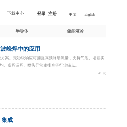
下载中心
登录
注册
中 文
English
半导体
储能液冷
性波峰焊中的应用
控方案。毫秒级响应可捕捉高频脉动流量，支持气泡、堵塞实
均、虚焊漏焊、喷头异常难排查等行业痛点。
넶
70
、集成