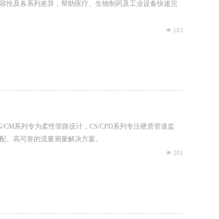
容性及各系列差异，帮助医疗、生物制药及工业设备快速完
넶
163
CM系列专为柔性管路设计，CS/CPD系列专注硬质管道监
配、高可靠的流量测量解决方案。
넶
201