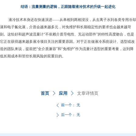
结语：流量测量的逻辑，正跟
随
着液冷
技术的升级
一起进化
液冷技术本身还在快速演进——从单相到两相浸没，从去离子水到各类专用冷却
液和电子氟化液，介质会越来越多元，对免维护和长期稳定性的要求也会越来越苛
刻。这恰好和超声波流量计“不依赖介质导电性、无运动部件”的特性高度吻合，也是
它正在获得越来越多液冷项目关注的重要原因。对于正在做液冷系统设计、选型或改
造的团队来说，提前把“全介质兼容”和“免维护”作为流量计选型的重要考量，达到降
低长期成本和管控长期风险的双重目的。
首页
ꄲ
应用
ꄲ
文章详情页
前一个：
无
ꄴ
后一个：
无
ꄲ