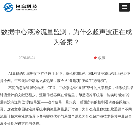
数据中心液冷流量监测，为什么超声波正在成
为答案？
2026-06-24
끄
收藏
AI集群的功率密度正在快速往上冲，单机柜20kW、30kW甚至50kW以上已经不
是个例。
空气无法带动这么多热量，液冷从
“备选项”变成了“必选项”。
不同信息渠道谈论冷板、
CDU、二级泵这些“显眼”部件的
文章很多，但系统性探
讨流量计的文献还很少。流量传感器藏在管路里，却是液冷系统唯一能实时感知“冷
量有没有送到位”的信号源——这个信号一旦失真，后面所有的控制逻辑都会跟着失
灵。这篇文章围绕液冷系统中的流量测量展开讨论：为什么流量数据如此重要？不同
流量计技术在液冷场景下各有哪些优势与局限？以及为什么超声波技术是其中最贴合
液冷长期演进方向的选择。