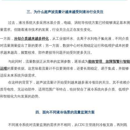
三、为
什么超声波流量计越来越受到液冷行业关注
过去，液冷系统大多采用水基介质，电磁、涡轮等传统方案已经能够满足基本测
量需求。但随着液冷技术的发展，行业关注点正在发生变化。
一方面，
冷却介质越来越多样化
，从工业循环水、去离子水到电子氟化液，不同介质
对流量测量提出了新的要求；另一方面，数据中心对长期稳定运行和低维护成本的要
求越来越高，频繁校准、部件磨损等问题开始受到更多关注。
与此同时，流量数据正从简单的监测参数，逐渐成为
能效管理
、
故障预警
和
智能
运维
的重要依据。这意味着流量计不仅要测得准，还要长期稳定、易于集成，并能够
适应未来系统升级需求。
在这样的背景下，超声波流量计开始受到越来越多液冷项目的关注。其不依赖介
质导电性、无运动部件、适用范围广等特点，恰好契合了液冷系统向多介质、低维护
和智能化方向发展的趋势。
四
、
面向不同液冷场景的流量监测方案
不同液冷系统对流量监测的需求并不相同，从
CDU主管路到冷板支路，再到既