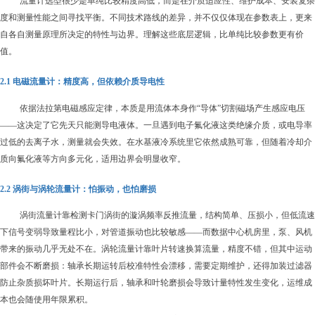
流量计选型很少是单纯比较精度高低，而是在介质适应性、维护成本、安装复杂
度和测量性能之间寻找平衡。不同技术路线的差异，并不仅仅体现在参数表上，更来
自各自测量原理所决定的特性与边界。理解这些底层逻辑，比单纯比较参数更有价
值。
2.1 电磁流量计：
精度高，但依赖介质导电性
依据法拉第电磁感应定律，本质是用流体本身作“导体”切割磁场产生感应电压
——这决定了它先天只能测导电液体。一旦遇到电子氟化液这类绝缘介质，或电导率
过低的去离子水，测量就会失效。在水基液冷系统里它依然成熟可靠，但随着冷却介
质向氟化液等方向多元化，适用边界会明显收窄。
2.2 涡街与涡轮流量计：怕振动，也怕磨损
涡街流量计靠检测卡门涡街的漩涡频率反推流量，结构简单、压损小，但低流速
下信号变弱导致量程比小，对管道振动也比较敏感——而数据中心机房里，泵、风机
带来的振动几乎无处不在。涡轮流量计靠叶片转速换算流量，精度不错，但其中运动
部件会不断磨损：轴承长期运转后校准特性会漂移，需要定期维护，还得加装过滤器
防止杂质损坏叶片。长期运行后，轴承和叶轮磨损会导致计量特性发生变化，运维成
本也会随使用年限累积。